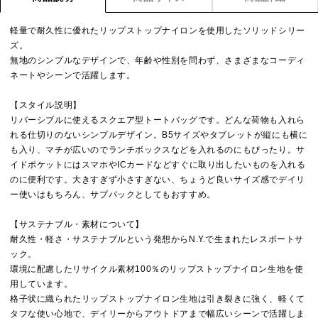
軽量で耐久性に優れたリップストップナイロンを使用したソリッドシリー
ズ。
無地のシンプルなデザインで、年齢や性別を問わず、さまざまなコーディ
ネートやシーンで活躍します。
【スタイル説明】
リバーシブルに使えるスクエア型トートバッグです。どんな荷物も入れら
れる仕切りのないシンプルデザイン。B5サイズやタブレットが縦にも横に
も入り、マチが広いのでランチボックスなどを入れるのにもぴったり。サ
イドポケットにはスマホやICカードなどすぐに取り出したいものを入れる
のに便利です。大きすぎず小さすぎない、ちょうど良いサイズ感でデイリ
ー使いはもちろん、サブバックとしてもおすすめ。
【サステナブル・素材について】
耐久性・軽さ・サステナブルという発想からN.Y.で生まれたレスポートサ
ック。
環境に配慮したリサイクル素材100％のリップストップナイロン生地を使
用しています。
格子状に織られたリップストップナイロン生地は引き裂きに強く、軽くて
タフな使い心地で、デイリーからアウトドアまで幅広いシーンで活躍しま