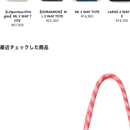
【LeSportsac×Prin
【DORAEMON】M
ML 2 WAY TOTE
LARGE 2 WAY
gles】ML 2 WAY T
L 2 WAY TOTE
¥16,500
E
OTE
¥25,300
¥18,700
¥27,500
最近チェックした商品