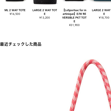
ML 2 WAY TOTE
LARGE 2 WAY TOT
【LeSportsac for m
LARGE 2 WAY
¥16,500
E
artinique】E/W RE
E
¥13,200
VERSIBLE PKT TOT
¥18,700
E
¥31,900
最近チェックした商品