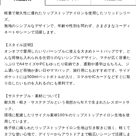
軽量で耐久性に優れたリップストップナイロンを使用したソリッドシリー
ズ。
無地のシンプルなデザインで、年齢や性別を問わず、さまざまなコーディ
ネートやシーンで活躍します。
【スタイル説明】
オンオフで愛用したいリバーシブルに使える大きめトートバッグです。ど
んな荷物も入れられる仕切りのないシンプルデザイン。マチが広く容量た
っぷりでA4サイズやPCもゆったり収納でき、通勤や通学はもちろん、ジ
ム通いなど荷物が多い日やママバッグ、旅行用にもおすすめです。サイド
ポケットには500mlペットボトルが入り、スマホやICカードなどすぐに取
り出したいものを入れるのにも便利です。
【サステナブル・素材について】
耐久性・軽さ・サステナブルという発想からN.Y.で生まれたレスポートサ
ック。
環境に配慮したリサイクル素材100％のリップストップナイロン生地を使
用しています。
格子状に織られたリップストップナイロン生地は引き裂きに強く、軽くて
タフな使い心地で、デイリーからアウトドアまで幅広いシーンで活躍しま