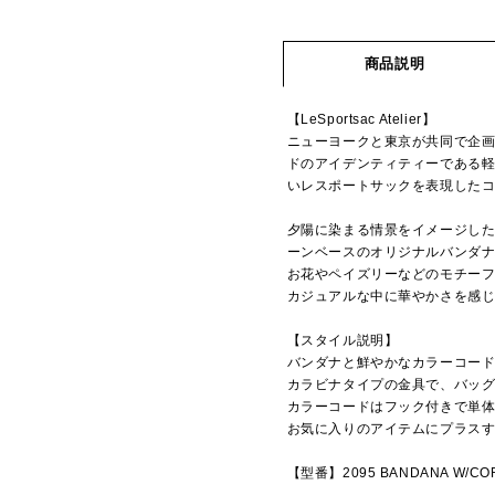
商品説明
【LeSportsac Atelier】
ニューヨークと東京が共同で企画
ドのアイデンティティーである
いレスポートサックを表現した
夕陽に染まる情景をイメージし
ーンベースのオリジナルバンダ
お花やペイズリーなどのモチー
カジュアルな中に華やかさを感
【スタイル説明】
バンダナと鮮やかなカラーコー
カラビナタイプの金具で、バッ
カラーコードはフック付きで単
お気に入りのアイテムにプラス
【型番】2095 BANDANA W/CO