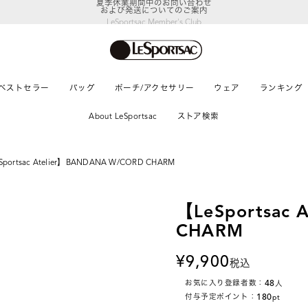
および発送についてのご案内
LeSportsac Member's Club
ポイントアップキャンペーン開催中
ベストセラー
バッグ
ポーチ/アクセサリー
ウェア
ランキング
About LeSportsac
ストア検索
Sportsac Atelier】BANDANA W/CORD CHARM
【LeSportsac
CHARM
9,900
税込
48
お気に入り登録者数：
人
180
付与予定ポイント：
pt