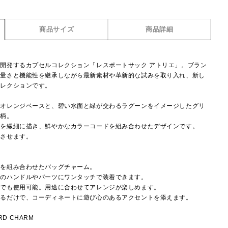
商品サイズ
商品詳細
開発するカプセルコレクション「レスポートサック アトリエ」。ブラン
軽量さと機能性を継承しながら最新素材や革新的な試みを取り入れ、新し
コレクションです。
たオレンジベースと、碧い水面と緑が交わるラグーンをイメージしたグリ
ナ柄。
フを繊細に描き、鮮やかなカラーコードを組み合わせたデザインです。
じさせます。
ドを組み合わせたバッグチャーム。
グのハンドルやパーツにワンタッチで装着できます。
体でも使用可能。用途に合わせてアレンジが楽しめます。
するだけで、コーディネートに遊び心のあるアクセントを添えます。
RD CHARM