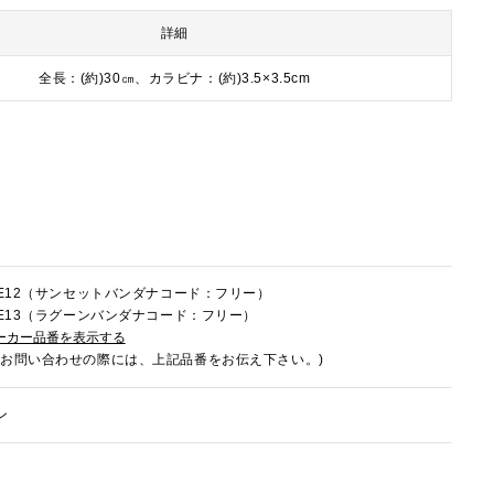
詳細
全長：(約)30㎝、カラビナ：(約)3.5×3.5cm
5LE12（サンセットバンダナコード：フリー）
5LE13（ラグーンバンダナコード：フリー）
ーカー品番を表示する
でお問い合わせの際には、上記品番をお伝え下さい。)
ン