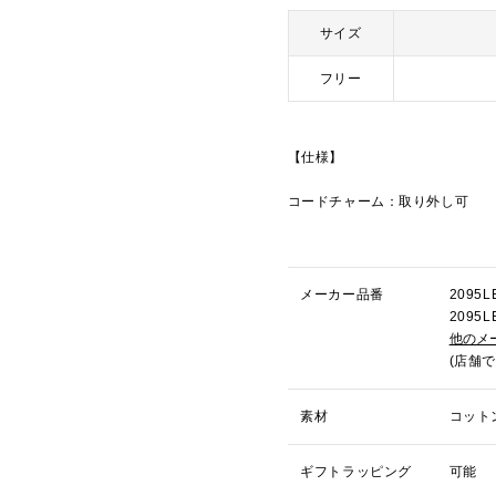
サイズ
フリー
【仕様】
コードチャーム：取り外し可
メーカー品番
209
209
他のメ
(店舗
素材
コット
ギフトラッピング
可能