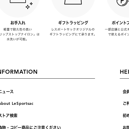
お手入れ
ギフトラッピング
ポイント
軽量で耐久性の高い
レスポートサックオリジナルの
一部店舗と公式
リップストップナイロン」は
ギフトラッピングにて承ります。
で使えるポイ
水洗いが可能。
NFORMATION
HE
ニュース
会
About LeSportsac
ご
ストア検索
初
偽物・コピー商品にご注意ください
お