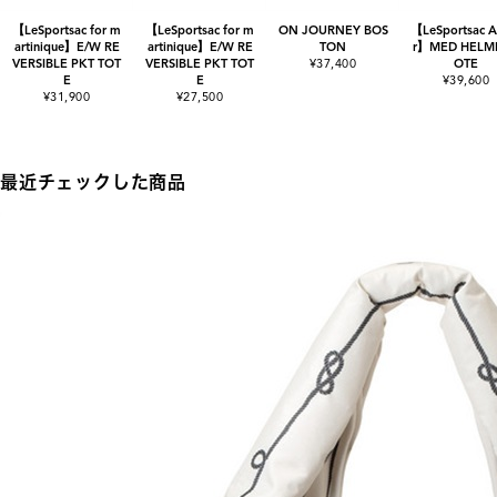
【LeSportsac for m
【LeSportsac for m
ON JOURNEY BOS
【LeSportsac At
artinique】E/W RE
artinique】E/W RE
TON
r】MED HELME
VERSIBLE PKT TOT
VERSIBLE PKT TOT
¥37,400
OTE
E
E
¥39,600
¥31,900
¥27,500
最近チェックした商品