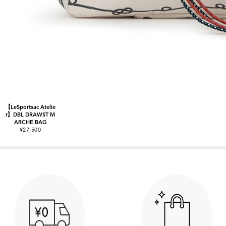
【LeSportsac Atelie
r】DBL DRAWST M
ARCHE BAG
¥27,500