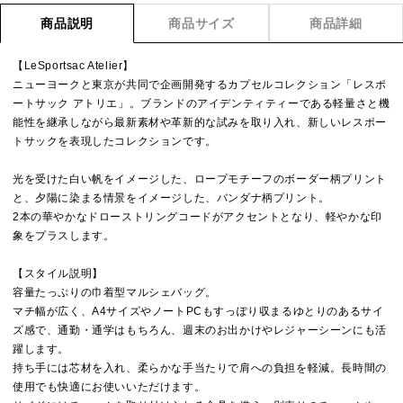
商品説明
商品サイズ
商品詳細
【LeSportsac Atelier】
ニューヨークと東京が共同で企画開発するカプセルコレクション「レスポ
ートサック アトリエ」。ブランドのアイデンティティーである軽量さと機
能性を継承しながら最新素材や革新的な試みを取り入れ、新しいレスポー
トサックを表現したコレクションです。
光を受けた白い帆をイメージした、ロープモチーフのボーダー柄プリント
と、夕陽に染まる情景をイメージした、バンダナ柄プリント。
2本の華やかなドローストリングコードがアクセントとなり、軽やかな印
象をプラスします。
【スタイル説明】
容量たっぷりの巾着型マルシェバッグ。
マチ幅が広く、A4サイズやノートPCもすっぽり収まるゆとりのあるサイ
ズ感で、通勤・通学はもちろん、週末のお出かけやレジャーシーンにも活
躍します。
持ち手には芯材を入れ、柔らかな手当たりで肩への負担を軽減。長時間の
使用でも快適にお使いいただけます。