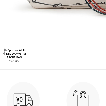
【LeSportsac Atelie
r】DBL DRAWST M
ARCHE BAG
¥27,500