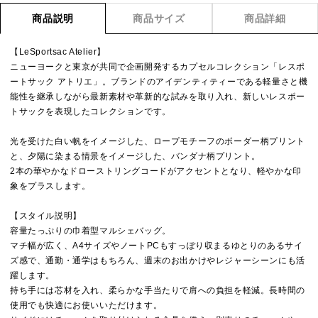
商品説明
商品サイズ
商品詳細
【LeSportsac Atelier】
ニューヨークと東京が共同で企画開発するカプセルコレクション「レスポ
ートサック アトリエ」。ブランドのアイデンティティーである軽量さと機
能性を継承しながら最新素材や革新的な試みを取り入れ、新しいレスポー
トサックを表現したコレクションです。
光を受けた白い帆をイメージした、ロープモチーフのボーダー柄プリント
と、夕陽に染まる情景をイメージした、バンダナ柄プリント。
2本の華やかなドローストリングコードがアクセントとなり、軽やかな印
象をプラスします。
【スタイル説明】
容量たっぷりの巾着型マルシェバッグ。
マチ幅が広く、A4サイズやノートPCもすっぽり収まるゆとりのあるサイ
ズ感で、通勤・通学はもちろん、週末のお出かけやレジャーシーンにも活
躍します。
持ち手には芯材を入れ、柔らかな手当たりで肩への負担を軽減。長時間の
使用でも快適にお使いいただけます。