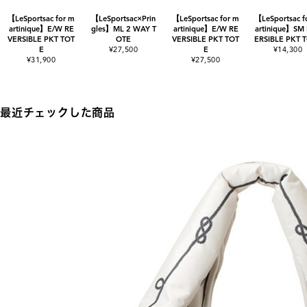
【LeSportsac for m
【LeSportsac×Prin
【LeSportsac for m
【LeSportsac f
artinique】E/W RE
gles】ML 2 WAY T
artinique】E/W RE
artinique】SM
VERSIBLE PKT TOT
OTE
VERSIBLE PKT TOT
ERSIBLE PKT 
E
¥27,500
E
¥14,300
¥31,900
¥27,500
最近チェックした商品