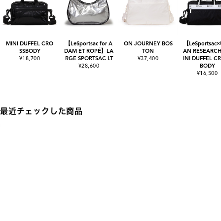
MINI DUFFEL CRO
【LeSportsac for A
ON JOURNEY BOS
【LeSportsac
SSBODY
DAM ET ROPÉ】LA
TON
AN RESEARC
¥18,700
RGE SPORTSAC LT
¥37,400
INI DUFFEL C
¥28,600
BODY
¥16,500
最近チェックした商品