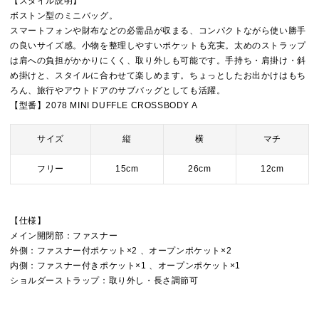
【スタイル説明】
ボストン型のミニバッグ。
スマートフォンや財布などの必需品が収まる、コンパクトながら使い勝手
の良いサイズ感。小物を整理しやすいポケットも充実。太めのストラップ
は肩への負担がかかりにくく、取り外しも可能です。手持ち・肩掛け・斜
め掛けと、スタイルに合わせて楽しめます。ちょっとしたお出かけはもち
ろん、旅行やアウトドアのサブバッグとしても活躍。
【型番】2078 MINI DUFFLE CROSSBODY A
サイズ
縦
横
マチ
フリー
15cm
26cm
12cm
【仕様】
メイン開閉部：ファスナー
外側：ファスナー付ポケット×2 、オープンポケット×2
内側：ファスナー付きポケット×1 、オープンポケット×1
ショルダーストラップ：取り外し・長さ調節可