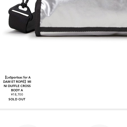
【LeSportsac for A
DAM ET ROPÉ】MI
NI DUFFLE CROSS
BODY A
¥18,700
SOLD OUT