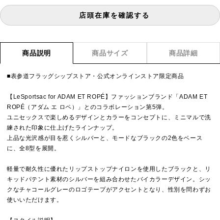
店頭在庫を確認する
商品説明
商品サイズ
商品詳細
■表参道フラッグシップストア・公式オンラインストア限定商品
【LeSportsac for ADAM ET ROPÉ】ファッションブランド「ADAM ET
ROPÉ（アダム エ ロペ）」とのコラボレーション第5弾。
ユニセックスで楽しめるデザインとカラーをコンセプトに、ミニマルで洗
練された印象に仕上げたラインナップ。
上品な光沢感が目を惹くシルバーと、モードなブラックの2色をベース
に、全8型を展開。
軽量で耐久性に優れたリップストップナイロンを使用したブラックと、リ
キッドパテント素材のシルバーを組み合わせたバイカラーデザイン。シッ
クなチャコールグレーのロゴテープがアクセントとなり、性別を問わずお
使いいただけます。