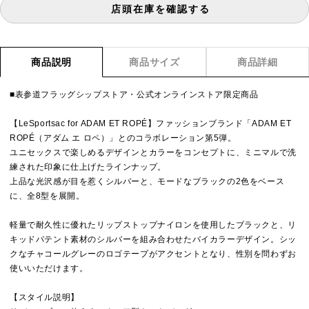
店頭在庫を確認する
商品説明
商品サイズ
商品詳細
■表参道フラッグシップストア・公式オンラインストア限定商品
【LeSportsac for ADAM ET ROPÉ】ファッションブランド「ADAM ET
ROPÉ（アダム エ ロペ）」とのコラボレーション第5弾。
ユニセックスで楽しめるデザインとカラーをコンセプトに、ミニマルで洗
練された印象に仕上げたラインナップ。
上品な光沢感が目を惹くシルバーと、モードなブラックの2色をベース
に、全8型を展開。
軽量で耐久性に優れたリップストップナイロンを使用したブラックと、リ
キッドパテント素材のシルバーを組み合わせたバイカラーデザイン。シッ
クなチャコールグレーのロゴテープがアクセントとなり、性別を問わずお
使いいただけます。
【スタイル説明】