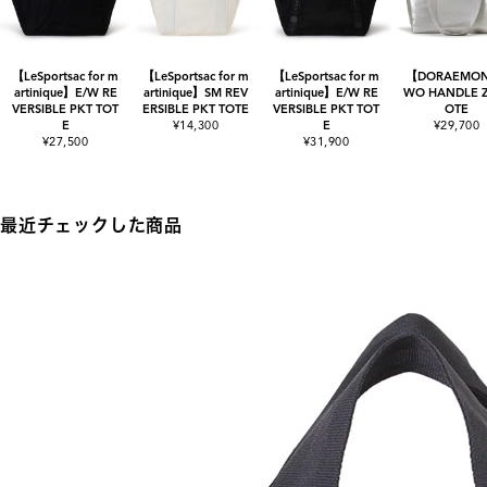
【LeSportsac for m
【LeSportsac for m
【LeSportsac for m
【DORAEMO
artinique】E/W RE
artinique】SM REV
artinique】E/W RE
WO HANDLE Z
VERSIBLE PKT TOT
ERSIBLE PKT TOTE
VERSIBLE PKT TOT
OTE
E
¥14,300
E
¥29,700
¥27,500
¥31,900
最近チェックした商品