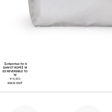
【LeSportsac for A
DAM ET ROPÉ】M
ED REVERSIBLE TO
TE
¥14,850
SOLD OUT