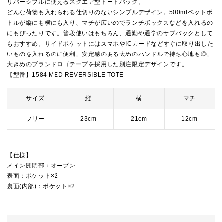
リバーシブルに使えるスクエア型トートバッグ。
どんな荷物も入れられる仕切りのないシンプルデザイン。500mlペットボ
トルが縦にも横にも入り、マチが広いのでランチボックスなどを入れるの
にもぴったりです。普段使いはもちろん、通勤や通学のサブバックとして
もおすすめ。サイドポケットにはスマホやICカードなどすぐに取り出した
いものを入れるのに便利。安定感のある太めのハンドルで持ち心地も◎。
大きめのブランドロゴテープを採用した別注限定デザインです。
【型番】1584 MED REVERSIBLE TOTE
サイズ
縦
横
マチ
フリー
23cm
21cm
12cm
【仕様】
メイン開閉部：オープン
表面：ポケット×2
裏面(内部)：ポケット×2