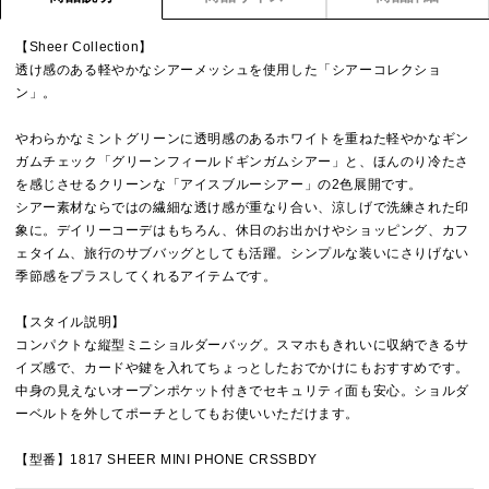
【Sheer Collection】
透け感のある軽やかなシアーメッシュを使用した「シアーコレクショ
ン」。
やわらかなミントグリーンに透明感のあるホワイトを重ねた軽やかなギン
ガムチェック「グリーンフィールドギンガムシアー」と、ほんのり冷たさ
を感じさせるクリーンな「アイスブルーシアー」の2色展開です。
シアー素材ならではの繊細な透け感が重なり合い、涼しげで洗練された印
象に。デイリーコーデはもちろん、休日のお出かけやショッピング、カフ
ェタイム、旅行のサブバッグとしても活躍。シンプルな装いにさりげない
季節感をプラスしてくれるアイテムです。
【スタイル説明】
コンパクトな縦型ミニショルダーバッグ。スマホもきれいに収納できるサ
イズ感で、カードや鍵を入れてちょっとしたおでかけにもおすすめです。
中身の見えないオープンポケット付きでセキュリティ面も安心。ショルダ
ーベルトを外してポーチとしてもお使いいただけます。
【型番】1817 SHEER MINI PHONE CRSSBDY