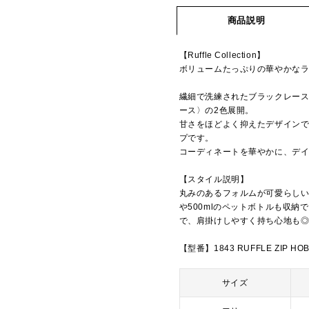
商品説明
【Ruffle Collection】
ボリュームたっぷりの華やかな
繊細で洗練されたブラックレー
ース〉の2色展開。
甘さをほどよく抑えたデザイン
プです。
コーディネートを華やかに、デ
【スタイル説明】
丸みのあるフォルムが可愛らし
や500mlのペットボトルも収
で、肩掛けしやすく持ち心地も
【型番】1843 RUFFLE ZIP HO
サイズ