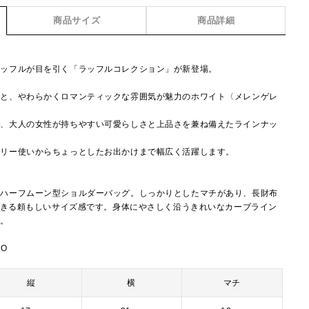
商品サイズ
商品詳細
ラッフルが目を引く「ラッフルコレクション」が新登場。
スと、やわらかくロマンティックな雰囲気が魅力のホワイト〈メレンゲレ
で、大人の女性が持ちやすい可愛らしさと上品さを兼ね備えたラインナッ
イリー使いからちょっとしたお出かけまで幅広く活躍します。
いハーフムーン型ショルダーバッグ。しっかりとしたマチがあり、長財布
納できる頼もしいサイズ感です。身体にやさしく沿うきれいなカーブライン
◎。
BO
縦
横
マチ