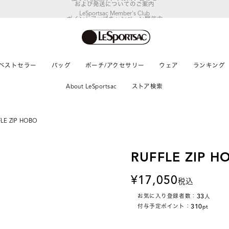
LeSportsac Member's Club
ポイントアップキャンペーン開催中
ベストセラー
バッグ
ポーチ/アクセサリー
ウェア
ランキング
About LeSportsac
ストア検索
LE ZIP HOBO
RUFFLE ZIP H
17,050
税込
33
お気に入り登録者数：
人
310
付与予定ポイント：
pt