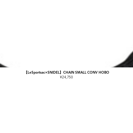
【LeSportsac×SNIDEL】CHAIN SMALL CONV HOBO
¥24,750