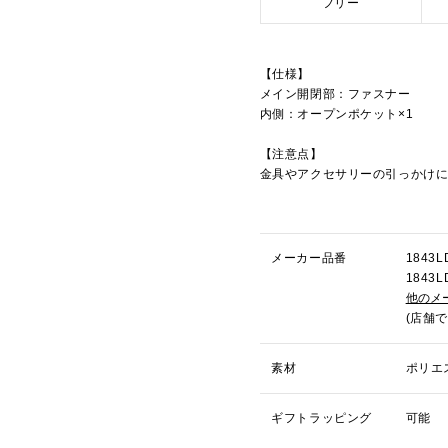
フリー
【仕様】
メイン開閉部：ファスナー
内側：オープンポケット×1
【注意点】
金具やアクセサリーの引っかけ
メーカー品番
184
184
他のメ
(店舗
素材
ポリエ
ギフトラッピング
可能