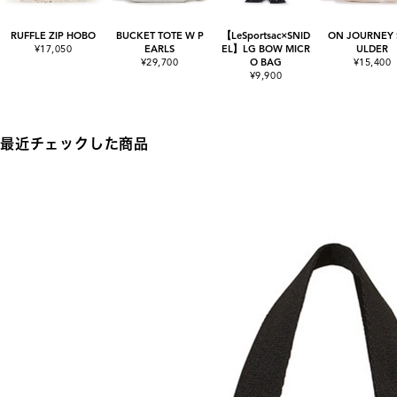
RUFFLE ZIP HOBO
BUCKET TOTE W P
【LeSportsac×SNID
ON JOURNEY
¥17,050
EARLS
EL】LG BOW MICR
ULDER
¥29,700
O BAG
¥15,400
¥9,900
最近チェックした商品