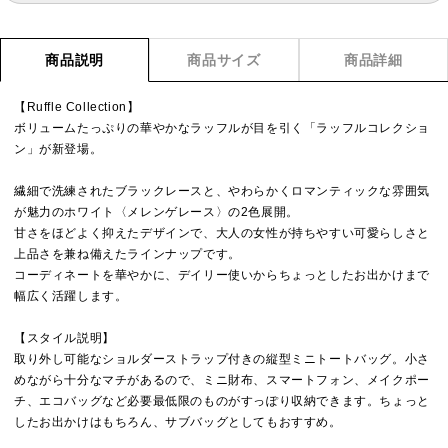
商品説明
商品サイズ
商品詳細
【Ruffle Collection】
ボリュームたっぷりの華やかなラッフルが目を引く「ラッフルコレクショ
ン」が新登場。
繊細で洗練されたブラックレースと、やわらかくロマンティックな雰囲気
が魅力のホワイト〈メレンゲレース〉の2色展開。
甘さをほどよく抑えたデザインで、大人の女性が持ちやすい可愛らしさと
上品さを兼ね備えたラインナップです。
コーディネートを華やかに、デイリー使いからちょっとしたお出かけまで
幅広く活躍します。
【スタイル説明】
取り外し可能なショルダーストラップ付きの縦型ミニトートバッグ。小さ
めながら十分なマチがあるので、ミニ財布、スマートフォン、メイクポー
チ、エコバッグなど必要最低限のものがすっぽり収納できます。ちょっと
したお出かけはもちろん、サブバッグとしてもおすすめ。