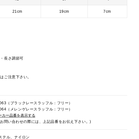
21cm
19cm
7cm
し・長さ調節可
にはご注意下さい。
2LD63（ブラックレースラッフル：フリー）
2LD64（メレンゲレースラッフル：フリー）
ーカー品番を表示する
でお問い合わせの際には、上記品番をお伝え下さい。)
ステル、ナイロン