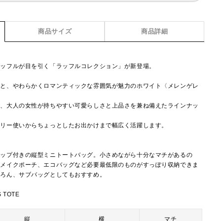
商品サイズ
商品詳細
ラッフルが目を引く「ラッフルコレクション」が新登場。
スと、やわらかくロマンティックな雰囲気が魅力のホワイト〈メレンゲレ
で、大人の女性が持ちやすい可愛らしさと上品さを兼ね備えたラインナッ
イリー使いからちょっとしたお出かけまで幅広く活躍します。
ラップ付きの縦型ミニトートバッグ。小さめながら十分なマチがあるの
、メイクポーチ、エコバッグなど必要最低限のものがすっぽり収納できま
ちろん、サブバッグとしてもおすすめ。
S TOTE
縦
横
マチ