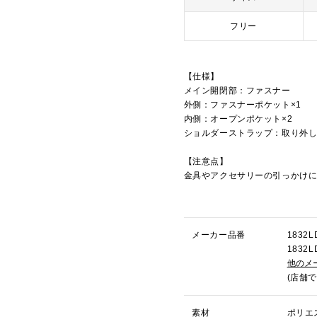
フリー
【仕様】
メイン開閉部：ファスナー
外側：ファスナーポケット×1
内側：オープンポケット×2
ショルダーストラップ：取り外
【注意点】
金具やアクセサリーの引っかけ
メーカー品番
183
183
他のメ
(店舗
素材
ポリエ