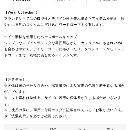
【Wear Collection】
ブランドならではの機能性とデザイン性を兼ね備えたアイテムを揃え、軽
やかに日常のスタイルに溶け込むワードローブを提案します。
ツイル素材を使用したベースボールキャップ。
シンプルなロゴでクラシックな雰囲気ながら、カジュアルにもきれいめに
も合わせやすく、デイリーコーデにもぴったり。タウンユースからトレン
ドコーデまで、気軽に楽しめるアイテムです。
［注意事項］
※画像は光の当たり具合や、閲覧環境により実際の色味と若干異なる場合
がございます。
※ニット素材は特性上、サイズに若干の個体差が生じる場合がございま
す。
※ご使用の前に、商品に付属のタグに記載されている「お取り扱い方法」
や「洗濯表示」を必ずご確認ください。
サイズ
頭位
ツバ
高さ