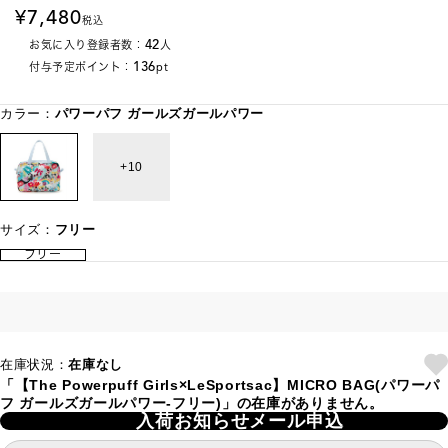
7,480
税込
42
お気に入り登録者数：
人
136
付与予定ポイント：
pt
カラー：
パワーパフ ガールズガールパワー
10
サイズ：
フリー
フリー
在庫状況：
在庫なし
「【The Powerpuff Girls×LeSportsac】MICRO BAG(パワーパ
フ ガールズガールパワー-フリー)」の在庫がありません。
入荷お知らせメール申込