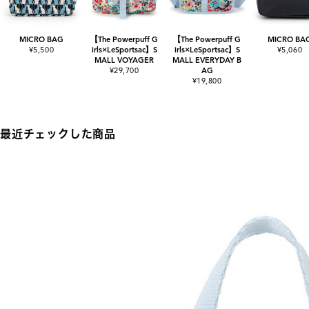
MICRO BAG
【The Powerpuff G
【The Powerpuff G
MICRO BA
¥5,500
irls×LeSportsac】S
irls×LeSportsac】S
¥5,060
MALL VOYAGER
MALL EVERYDAY B
¥29,700
AG
¥19,800
最近チェックした商品