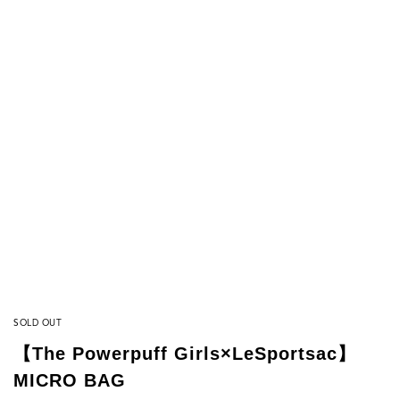
SOLD OUT
【The Powerpuff Girls×LeSportsac】
MICRO BAG