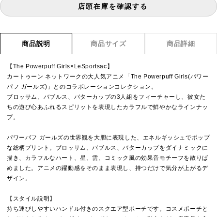
店頭在庫を確認する
商品説明
商品サイズ
商品詳細
【The Powerpuff Girls×LeSportsac】
カートゥーン ネットワークの大人気アニメ「The Powerpuff Girls(パワー
パフ ガールズ)」とのコラボレーションコレクション。
ブロッサム、バブルス、バターカップの3人組をフィーチャーし、彼女た
ちの遊び心あふれるスピリットを表現したカラフルで鮮やかなラインナッ
プ。
パワーパフ ガールズの世界観を大胆に表現した、エネルギッシュでポップ
な総柄プリント。ブロッサム、バブルス、バターカップをダイナミックに
描き、カラフルなハート、星、雲、コミック風の効果音モチーフを散りば
めました。アニメの躍動感をそのまま表現し、持つだけで気分が上がるデ
ザイン。
【スタイル説明】
持ち運びしやすいハンドル付きのスクエア型ポーチです。コスメポーチと