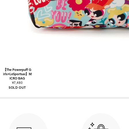
【The Powerpuff G
irls×LeSportsac】M
ICRO BAG
¥7,480
SOLD OUT