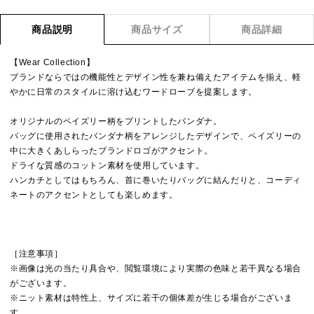
商品説明
商品サイズ
商品詳細
【Wear Collection】
ブランドならではの機能性とデザイン性を兼ね備えたアイテムを揃え、軽
やかに日常のスタイルに溶け込むワードローブを提案します。
オリジナルのペイズリー柄をプリントしたバンダナ。
バッグに使用されたバンダナ柄をアレンジしたデザインで、ペイズリーの
中に大きくあしらったブランドロゴがアクセント。
ドライな質感のコットン素材を使用しています。
ハンカチとしてはもちろん、首に巻いたりバッグに結んだりと、コーディ
ネートのアクセントとしても楽しめます。
［注意事項］
※画像は光の当たり具合や、閲覧環境により実際の色味と若干異なる場合
がございます。
※ニット素材は特性上、サイズに若干の個体差が生じる場合がございま
す。