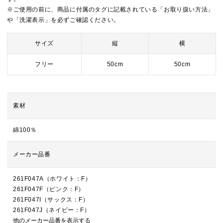
※ご使用の前に、商品に付属のタグに記載されている「お取り扱い方法」
や「洗濯表示」を必ずご確認ください。
サイズ
縦
横
フリー
50cm
50cm
素材
綿100％
メーカー品番
261F047A（ホワイト：F）
261F047F（ピンク：F）
261F047I（サックス：F）
261F047J（ネイビー：F）
他のメーカー品番を表示する