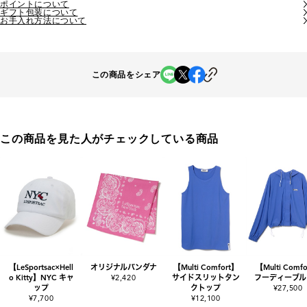
ポイントについて
ギフト包装について
お手入れ方法について
この商品をシェア
この商品を見た人がチェックしている商品
【LeSportsac×Hell
オリジナルバンダナ
【Multi Comfort】
【Multi Comf
o Kitty】NYC キャ
¥2,420
サイドスリットタン
フーディーブル
ップ
クトップ
¥27,500
¥7,700
¥12,100