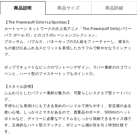
商品説明
商品サイズ
商品詳細
【The Powerpuff Girls×LeSportsac】
カートゥーン ネットワークの大人気アニメ「The Powerpuff Girls(パワー
パフ ガールズ)」とのコラボレーションコレクション。
ブロッサム、バブルス、バターカップの3人組をフィーチャーし、彼女た
ちの遊び心あふれるスピリットを表現したカラフルで鮮やかなラインナッ
プ。
ポップでキュートなピンクのワントーンデザイン。ラバー素材のロゴワッ
ペンと、ハート型のファスナートップもポイント◎。
【スタイル説明】
ふんわりとしたパフィー素材が魅力の、可愛らしいスクエア型トートバッ
グ。
手持ちにも肩掛けにもできる長めのハンドルで持ちやすく、安定感のある
使い心地。しっかりとマチがあるので、貴重品やポーチ、500mlのペット
ボトルなど、デイリーに必要なアイテムをしっかり収納できるサイズ感で
す。立体的なハート型ステッチと、ボリューム感が目を引く特別仕様で
す。