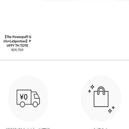
【The Powerpuff G
irls×LeSportsac】P
UFFY TH TOTE
¥29,700