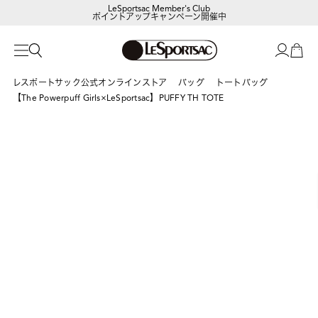
LeSportsac Member's Club
ポイントアップキャンペーン開催中
【DORAEMON SHOP IN SHOP】
8/5～表参道フラッグシップストア
レスポートサック公式オンラインストア
バッグ
トートバッグ
【The Powerpuff Girls×LeSportsac】PUFFY TH TOTE