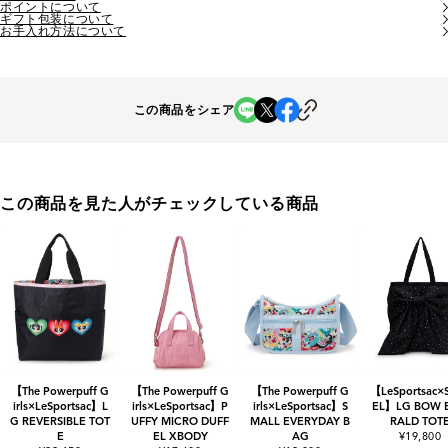
ポイントについて
ギフト包装について
お手入れ方法について
この商品をシェア
この商品を見た人がチェックしている商品
【The Powerpuff G
【The Powerpuff G
【The Powerpuff G
【LeSportsac×
irls×LeSportsac】L
irls×LeSportsac】P
irls×LeSportsac】S
EL】LG BOW 
G REVERSIBLE TOT
UFFY MICRO DUFF
MALL EVERYDAY B
RALD TOT
E
EL XBODY
AG
¥19,800