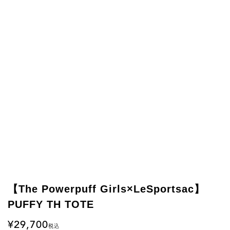
【The Powerpuff Girls×LeSportsac】
PUFFY TH TOTE
29,700
税込