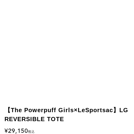
【The Powerpuff Girls×LeSportsac】LG
REVERSIBLE TOTE
29,150
税込