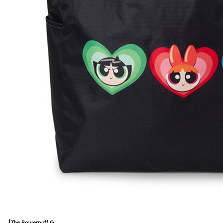
【The Powerpuff G