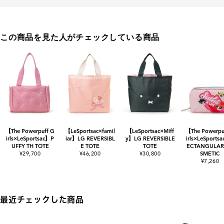
この商品を見た人がチェックしている商品
【The Powerpuff G
【LeSportsac×famil
【LeSportsac×Miff
【The Powerpu
irls×LeSportsac】P
iar】LG REVERSIBL
y】LG REVERSIBLE
irls×LeSports
UFFY TH TOTE
E TOTE
TOTE
ECTANGULAR
¥29,700
¥46,200
¥30,800
SMETIC
¥7,260
最近チェックした商品