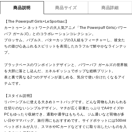
商品説明
商品サイズ
商品詳細
【The Powerpuff Girls×LeSportsac】
カートゥーン ネットワークの大人気アニメ「The Powerpuff Girls(パワー
パフ ガールズ)」とのコラボレーションコレクション。
ブロッサム、バブルス、バターカップの3人組をフィーチャーし、彼女た
ちの遊び心あふれるスピリットを表現したカラフルで鮮やかなラインナッ
プ。
ブラックベースのワンポイントデザインと、パワーパフ ガールズの世界観
を大胆に落とし込んだ、エネルギッシュでポップな総柄プリント。
表と裏で異なる2つのデザインが楽しめる、気分で使い分けたくなるアイ
テムです。
【スタイル説明】
リバーシブルに使える大きめトートバッグです。どんな荷物も入れられる
仕切りのないシンプルデザイン。マチが広く容量たっぷりでA4サイズや
PCもゆったり収納でき、通勤や通学はもちろん、ジム通いなど荷物が多
い日やママバッグ、旅行用にもおすすめです。サイドポケットには500ml
ペットボトルが入り、スマホやICカードなどすぐに取り出したいものを入