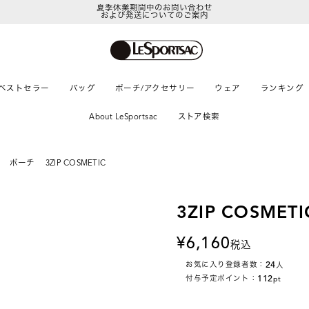
および発送についてのご案内
LeSportsac Member's Club
ポイントアップキャンペーン開催中
ベストセラー
バッグ
ポーチ/アクセサリー
ウェア
ランキング
About LeSportsac
ストア検索
ポーチ
3ZIP COSMETIC
3ZIP COSMETI
6,160
税込
24
お気に入り登録者数：
人
112
付与予定ポイント：
pt