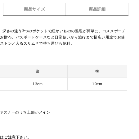
商品サイズ
商品詳細
。深さの違う3つのポケットで細かいものの整理が簡単に。コスメポーチ
やお財布、パスポートケースなど日常使いから旅行まで幅広い用途でお使
にストンと入るスリムさで持ち運びも便利。
縦
横
13cm
19cm
ファスナーのうち上部がメイン
にはご注意下さい。