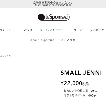
および発送についてのご案内
LeSportsac Member's Club
ポイントアップキャンペーン開催中
ベストセラー
バッグ
ポーチ/アクセサリー
ウェア
ランキング
About LeSportsac
ストア検索
LL JENNI
SMALL JENNI
22,000
税込
25
お気に入り登録者数：
人
400
付与予定ポイント：
pt