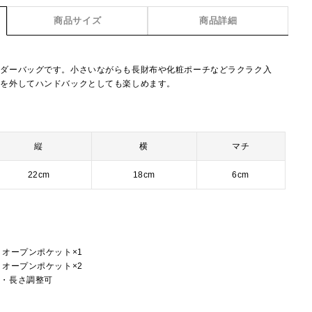
商品サイズ
商品詳細
ルダーバッグです。小さいながらも長財布や化粧ポーチなどラクラク入
紐を外してハンドバックとしても楽しめます。
縦
横
マチ
22cm
18cm
6cm
、オープンポケット×1
、オープンポケット×2
し・長さ調整可