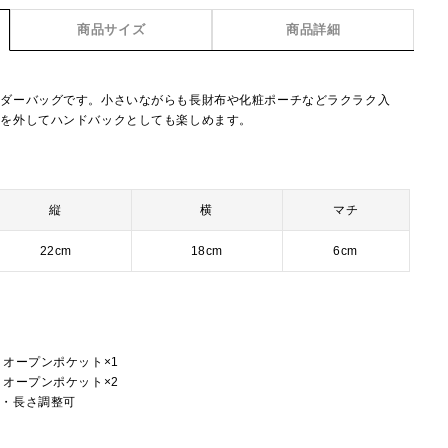
商品サイズ
商品詳細
ルダーバッグです。小さいながらも長財布や化粧ポーチなどラクラク入
紐を外してハンドバックとしても楽しめます。
縦
横
マチ
22cm
18cm
6cm
、オープンポケット×1
、オープンポケット×2
し・長さ調整可