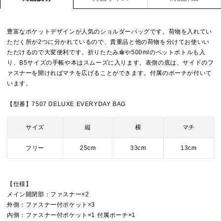
豊富なポケットデザインが人気のショルダーバッグです。荷物を入れてい
ただく所が2つに分かれているので、貴重品と他の荷物を分けてお使いい
ただけるので大変便利です。折りたたみ傘や500mlのペットボトルも入
り、B5サイズの手帳や本はスムーズに入ります。表側の底は、サイドのフ
ァスナーを開ければマチを広げることができます。付属のポーチが付いて
います。
【型番】7507 DELUXE EVERYDAY BAG
サイズ
縦
横
マチ
フリー
25cm
33cm
13cm
【仕様】
メイン開閉部：ファスナー×2
外側：ファスナー付ポケット×3
内側：ファスナー付ポケット×1 付属ポーチ×1