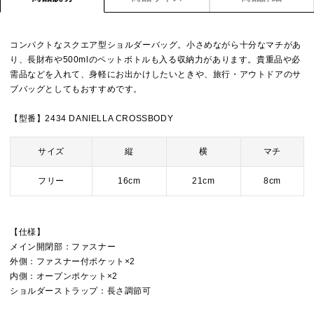
コンパクトなスクエア型ショルダーバッグ。小さめながら十分なマチがあ
り、長財布や500mlのペットボトルも入る収納力があります。貴重品や必
需品などを入れて、身軽にお出かけしたいときや、旅行・アウトドアのサ
ブバッグとしてもおすすめです。
【型番】2434 DANIELLA CROSSBODY
サイズ
縦
横
マチ
フリー
16cm
21cm
8cm
【仕様】
メイン開閉部：ファスナー
外側：ファスナー付ポケット×2
内側：オープンポケット×2
ショルダーストラップ：長さ調節可