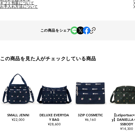
ギフト包装について
お手入れ方法について
この商品をシェア
この商品を見た人がチェックしている商品
SMALL JENNI
DELUXE EVERYDA
3ZIP COSMETIC
【LeSportsac×
¥22,000
Y BAG
¥6,160
y】DANIELLA
¥28,600
SSBODY
¥14,300