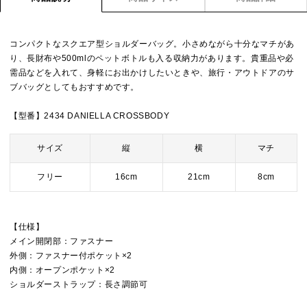
コンパクトなスクエア型ショルダーバッグ。小さめながら十分なマチがあ
り、長財布や500mlのペットボトルも入る収納力があります。貴重品や必
需品などを入れて、身軽にお出かけしたいときや、旅行・アウトドアのサ
ブバッグとしてもおすすめです。
【型番】2434 DANIELLA CROSSBODY
サイズ
縦
横
マチ
フリー
16cm
21cm
8cm
【仕様】
メイン開閉部：ファスナー
外側：ファスナー付ポケット×2
内側：オープンポケット×2
ショルダーストラップ：長さ調節可