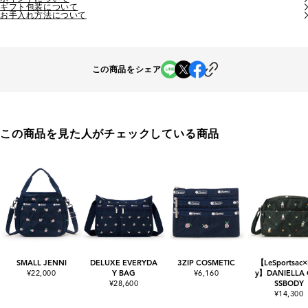
ギフト包装について
お手入れ方法について
この商品をシェア
この商品を見た人がチェックしている商品
SMALL JENNI
DELUXE EVERYDA
3ZIP COSMETIC
【LeSportsac×
¥22,000
Y BAG
¥6,160
y】DANIELLA
¥28,600
SSBODY
¥14,300