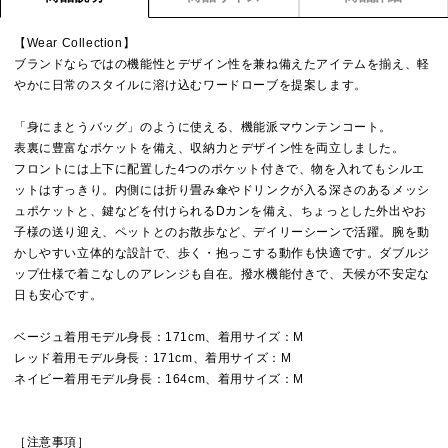
【Wear Collection】
ブランドならではの機能性とデザイン性を兼ね備えたアイテムを揃え、軽
やかに日常のスタイルに溶け込むワードローブを提案します。
「身にまとうバッグ」のように使える、機能派マウンテンコート。
表裏に豊富なポケットを備え、収納力とデザイン性を両立しました。
フロントには上下に配置した4つのポケット付きで、物を入れてもシルエ
ットはすっきり。内側には折り畳み傘やドリンクが入る深さのあるメッシ
ュポケットと、鍵などを付けられるDカンを備え、ちょっとした外出やお
子様の送り迎え、ペットとのお散歩など、デイリーシーンで活躍。腕を動
かしやすい立体的な設計で、歩く・抱っこする動作も快適です。ダブルジ
ップ仕様で着こなしのアレンジも自在。撥水機能付きで、天候が不安定な
日も安心です。
ベージュ着用モデル身長：171cm、着用サイズ：M
レッド着用モデル身長：171cm、着用サイズ：M
ネイビー着用モデル身長：164cm、着用サイズ：M
［注意事項］