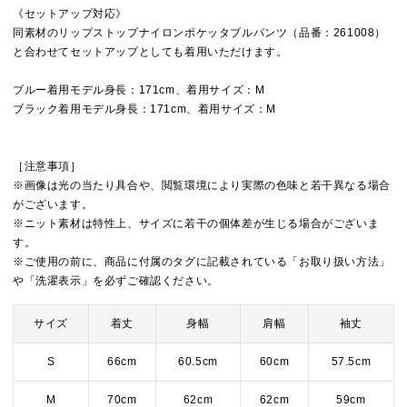
《セットアップ対応》
同素材のリップストップナイロンポケッタブルパンツ（品番：261008）
と合わせてセットアップとしても着用いただけます。
ブルー着用モデル身長：171cm、着用サイズ：M
ブラック着用モデル身長：171cm、着用サイズ：M
［注意事項］
※画像は光の当たり具合や、閲覧環境により実際の色味と若干異なる場合
がございます。
※ニット素材は特性上、サイズに若干の個体差が生じる場合がございま
す。
※ご使用の前に、商品に付属のタグに記載されている「お取り扱い方法」
や「洗濯表示」を必ずご確認ください。
サイズ
着丈
身幅
肩幅
袖丈
S
66cm
60.5cm
60cm
57.5cm
M
70cm
62cm
62cm
59cm