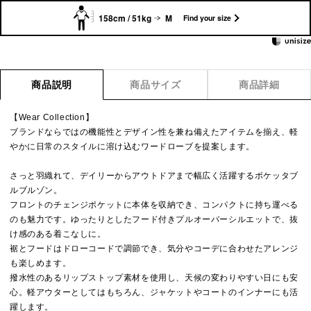
158cm / 51kg
M
Find your size
商品説明
商品サイズ
商品詳細
【Wear Collection】
ブランドならではの機能性とデザイン性を兼ね備えたアイテムを揃え、軽
やかに日常のスタイルに溶け込むワードローブを提案します。
さっと羽織れて、デイリーからアウトドアまで幅広く活躍するポケッタブ
ルブルゾン。
フロントのチェンジポケットに本体を収納でき、コンパクトに持ち運べる
のも魅力です。ゆったりとしたフード付きプルオーバーシルエットで、抜
け感のある着こなしに。
裾とフードはドローコードで調節でき、気分やコーデに合わせたアレンジ
も楽しめます。
撥水性のあるリップストップ素材を使用し、天候の変わりやすい日にも安
心。軽アウターとしてはもちろん、ジャケットやコートのインナーにも活
躍します。