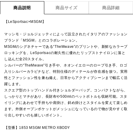
商品説明
商品サイズ
商品詳細
【LeSportsac×MSGM】
マッシモ・ジョルジェッティによって設立されたイタリアのファッション
ブランド「MSGM」とのコラボレーション。
MSGMのシグネチャーである“TheMwave”のプリントや、新鮮なカラーブ
ロッキングを、LeSportsacの耐久性に優れたリップストナイロンに落と
し込んだ全20スタイル。
シルバーの“TheMwave”引き手や、ネオンイエローのロープ引き手、ロゴ
入りシルバーカラビナなど、特別仕様のディテールが存在感を放つ。実用
性とファッション性を兼ね備え、日常からアクティブシーンまで幅広く活
躍します。
スクエア型のトップハンドル付きショルダーバッグ。コンパクトながら、
しっかりとマチがあり、長財布や500mlのペットボトルも収納可能。スタ
イリングにあわせて手持ちや肩掛け、斜め掛けとスタイルを変えて楽しめ
ます。外側オープンポケットがメッシュになっているので物が見やすく取
り出しやすいのも嬉しいポイント。
【型番】1853 MSGM METRO XBODY