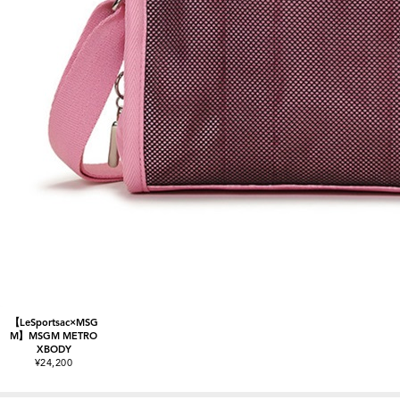
【LeSportsac×MSG
M】MSGM METRO
XBODY
¥24,200