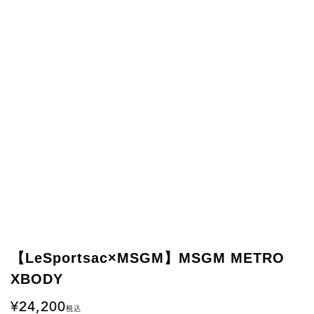
【LeSportsac×MSGM】MSGM METRO
XBODY
24,200
税込