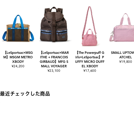
【LeSportsac×MSG
【LeSportsac×MAR
【The Powerpuff G
SMALL UPTOW
M】MSGM METRO
ITHE + FRANCOIS
irls×LeSportsac】P
ATCHEL
XBODY
GIRBAUD】MFG S
UFFY MICRO DUFF
¥19,800
¥24,200
MALL VOYAGER
EL XBODY
¥23,100
¥17,600
最近チェックした商品