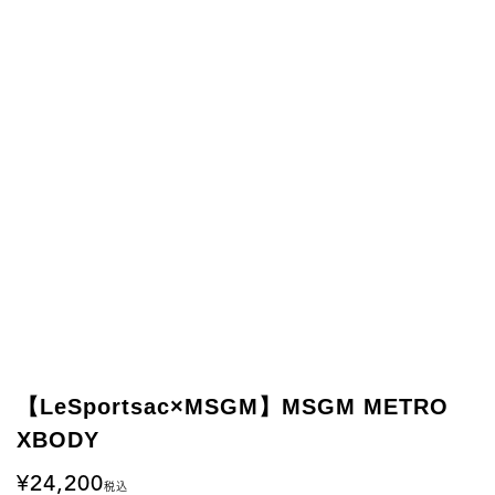
【LeSportsac×MSGM】MSGM METRO
XBODY
24,200
税込