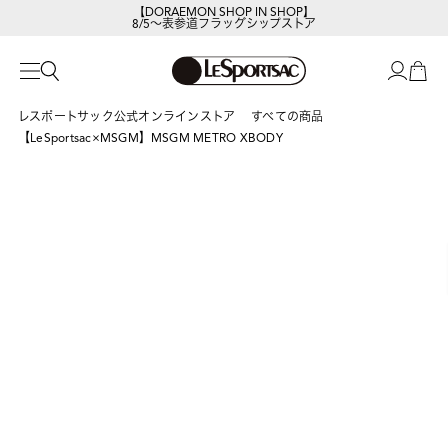
【DORAEMON SHOP IN SHOP】
8/5～表参道フラッグシップストア
レスポートサック公式オンラインストア
すべての商品
【LeSportsac×MSGM】MSGM METRO XBODY