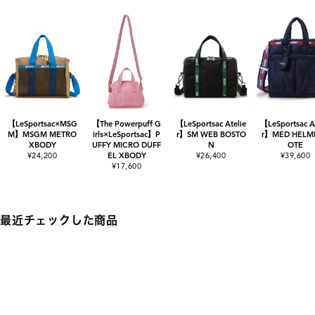
【LeSportsac×MSG
【The Powerpuff G
【LeSportsac Atelie
【LeSportsac At
M】MSGM METRO
irls×LeSportsac】P
r】SM WEB BOSTO
r】MED HELME
XBODY
UFFY MICRO DUFF
N
OTE
¥24,200
EL XBODY
¥26,400
¥39,600
¥17,600
最近チェックした商品