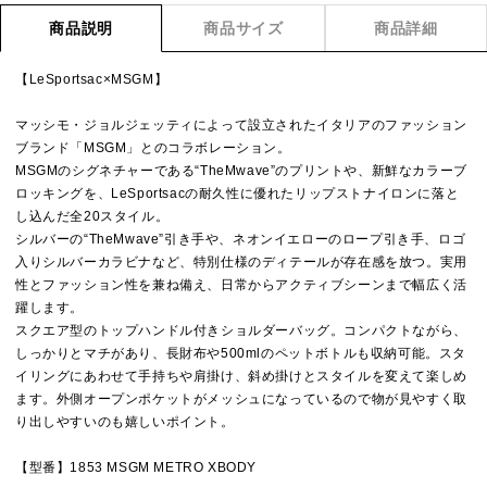
商品説明
商品サイズ
商品詳細
【LeSportsac×MSGM】
マッシモ・ジョルジェッティによって設立されたイタリアのファッション
ブランド「MSGM」とのコラボレーション。
MSGMのシグネチャーである“TheMwave”のプリントや、新鮮なカラーブ
ロッキングを、LeSportsacの耐久性に優れたリップストナイロンに落と
し込んだ全20スタイル。
シルバーの“TheMwave”引き手や、ネオンイエローのロープ引き手、ロゴ
入りシルバーカラビナなど、特別仕様のディテールが存在感を放つ。実用
性とファッション性を兼ね備え、日常からアクティブシーンまで幅広く活
躍します。
スクエア型のトップハンドル付きショルダーバッグ。コンパクトながら、
しっかりとマチがあり、長財布や500mlのペットボトルも収納可能。スタ
イリングにあわせて手持ちや肩掛け、斜め掛けとスタイルを変えて楽しめ
ます。外側オープンポケットがメッシュになっているので物が見やすく取
り出しやすいのも嬉しいポイント。
【型番】1853 MSGM METRO XBODY