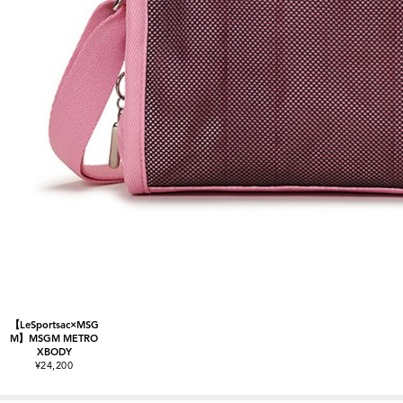
【LeSportsac×MSG
M】MSGM METRO
XBODY
¥24,200