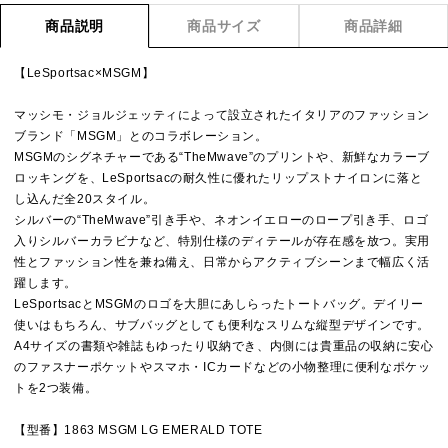
商品説明
商品サイズ
商品詳細
【LeSportsac×MSGM】
マッシモ・ジョルジェッティによって設立されたイタリアのファッション
ブランド「MSGM」とのコラボレーション。
MSGMのシグネチャーである“TheMwave”のプリントや、新鮮なカラーブ
ロッキングを、LeSportsacの耐久性に優れたリップストナイロンに落と
し込んだ全20スタイル。
シルバーの“TheMwave”引き手や、ネオンイエローのロープ引き手、ロゴ
入りシルバーカラビナなど、特別仕様のディテールが存在感を放つ。実用
性とファッション性を兼ね備え、日常からアクティブシーンまで幅広く活
躍します。
LeSportsacとMSGMのロゴを大胆にあしらったトートバッグ。デイリー
使いはもちろん、サブバッグとしても便利なスリムな縦型デザインです。
A4サイズの書類や雑誌もゆったり収納でき、内側には貴重品の収納に安心
のファスナーポケットやスマホ・ICカードなどの小物整理に便利なポケッ
トを2つ装備。
【型番】1863 MSGM LG EMERALD TOTE