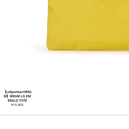
【LeSportsac×MSG
M】MSGM LG EM
ERALD TOTE
¥19,800