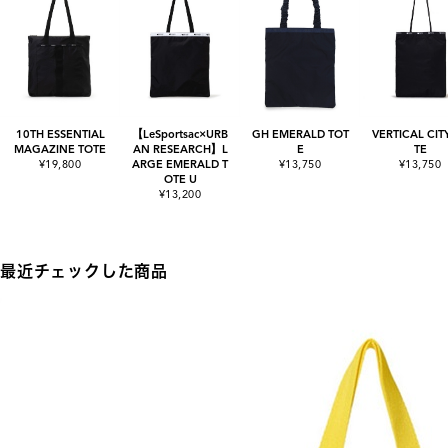
10TH ESSENTIAL
【LeSportsac×URB
GH EMERALD TOT
VERTICAL CIT
MAGAZINE TOTE
AN RESEARCH】L
E
TE
¥19,800
ARGE EMERALD T
¥13,750
¥13,750
OTE U
¥13,200
最近チェックした商品