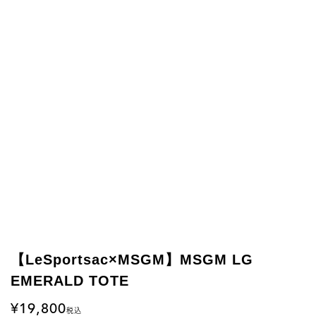
【LeSportsac×MSGM】MSGM LG
EMERALD TOTE
19,800
税込