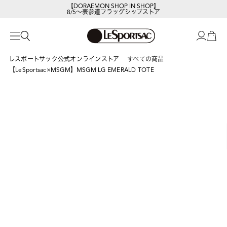
【DORAEMON SHOP IN SHOP】
8/5～表参道フラッグシップストア
レスポートサックの新作を
今すぐ見る
レスポートサック公式オンラインストア
すべての商品
【LeSportsac×MSGM】MSGM LG EMERALD TOTE