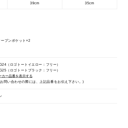
39cm
35cm
オープンポケット×2
3HG24（ロゴトートイエロー：フリー）
3HG25（ロゴトートブラック：フリー）
ーカー品番を表示する
でお問い合わせの際には、上記品番をお伝え下さい。)
ン