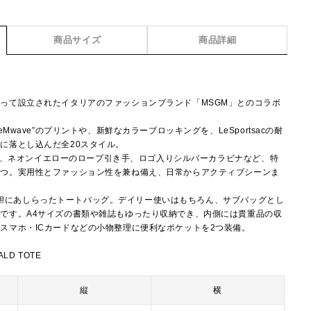
商品サイズ
商品詳細
って設立されたイタリアのファッションブランド「MSGM」とのコラボ
Mwave”のプリントや、新鮮なカラーブロッキングを、LeSportsacの耐
に落とし込んだ全20スタイル。
き手や、ネオンイエローのロープ引き手、ロゴ入りシルバーカラビナなど、特
放つ。実用性とファッション性を兼ね備え、日常からアクティブシーンま
ロゴを大胆にあしらったトートバッグ。デイリー使いはもちろん、サブバッグとし
です。A4サイズの書類や雑誌もゆったり収納でき、内側には貴重品の収
スマホ・ICカードなどの小物整理に便利なポケットを2つ装備。
LD TOTE
縦
横