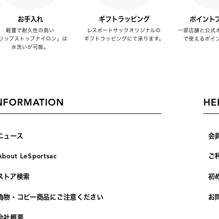
お手入れ
ギフトラッピング
ポイント
軽量で耐久性の高い
レスポートサックオリジナルの
一部店舗と公式
リップストップナイロン」は
ギフトラッピングにて承ります。
で使えるポイ
水洗いが可能。
NFORMATION
HE
ニュース
会
About LeSportsac
ご
ストア検索
初
偽物・コピー商品にご注意ください
お
会社概要