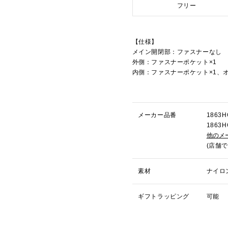
フリー
【仕様】
メイン開閉部：ファスナーなし
外側：ファスナーポケット×1
内側：ファスナーポケット×1、
メーカー品番
186
186
他のメ
(店舗
素材
ナイロ
ギフトラッピング
可能