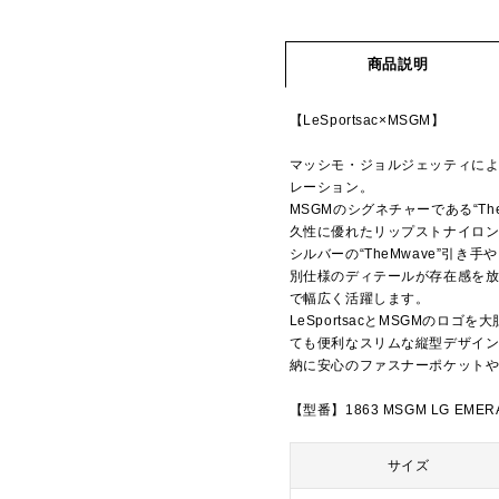
商品説明
【LeSportsac×MSGM】
マッシモ・ジョルジェッティによ
レーション。
MSGMのシグネチャーである“The
久性に優れたリップストナイロン
シルバーの“TheMwave”引
別仕様のディテールが存在感を
で幅広く活躍します。
LeSportsacとMSGMの
ても便利なスリムな縦型デザイン
納に安心のファスナーポケットや
【型番】1863 MSGM LG EMERA
サイズ