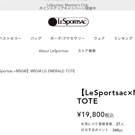
LeSportsac Member's Club
ポイントアップキャンペーン開催中
ベストセラー
バッグ
ポーチ/アクセサリー
ウェア
ランキング
About LeSportsac
ストア検索
Sportsac×MSGM】MSGM LG EMERALD TOTE
【LeSportsac
TOTE
19,800
税込
27
お気に入り登録者数：
人
360
付与予定ポイント：
pt