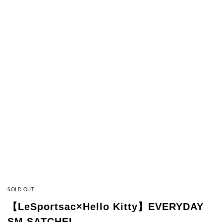
SOLD OUT
【LeSportsac×Hello Kitty】EVERYDAY
SM SATCHEL