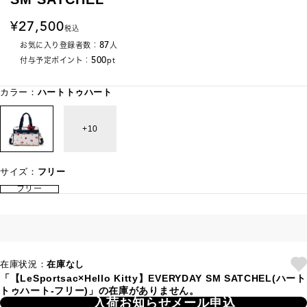
27,500
税込
87
お気に入り登録者数：
人
500
付与予定ポイント：
pt
カラー：
ハートトゥハート
10
サイズ：
フリー
フリー
在庫状況：
在庫なし
「【LeSportsac×Hello Kitty】EVERYDAY SM SATCHEL(ハート
トゥハート-フリー)」の在庫がありません。
入荷お知らせメール申込