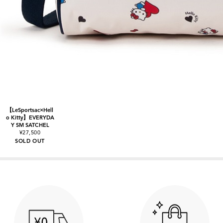
【LeSportsac×Hell
o Kitty】EVERYDA
Y SM SATCHEL
¥27,500
SOLD OUT