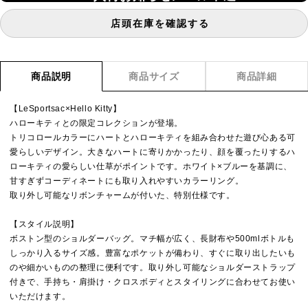
店頭在庫を確認する
商品説明
商品サイズ
商品詳細
【LeSportsac×Hello Kitty】
ハローキティとの限定コレクションが登場。
トリコロールカラーにハートとハローキティを組み合わせた遊び心ある可
愛らしいデザイン。大きなハートに寄りかかったり、顔を覆ったりするハ
ローキティの愛らしい仕草がポイントです。ホワイト×ブルーを基調に、
甘すぎずコーディネートにも取り入れやすいカラーリング。
取り外し可能なリボンチャームが付いた、特別仕様です。
【スタイル説明】
ボストン型のショルダーバッグ。マチ幅が広く、長財布や500mlボトルも
しっかり入るサイズ感。豊富なポケットが備わり、すぐに取り出したいも
のや細かいものの整理に便利です。取り外し可能なショルダーストラップ
付きで、手持ち・肩掛け・クロスボディとスタイリングに合わせてお使い
いただけます。