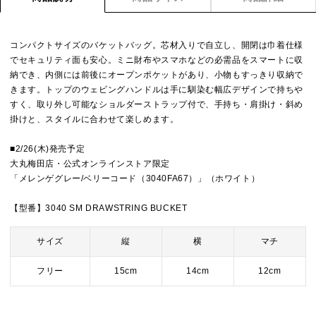
コンパクトサイズのバケットバッグ。芯材入りで自立し、開閉は巾着仕様
でセキュリティ面も安心。ミニ財布やスマホなどの必需品をスマートに収
納でき、内側には前後にオープンポケットがあり、小物もすっきり収納で
きます。トップのウェビングハンドルは手に馴染む幅広デザインで持ちや
すく、取り外し可能なショルダーストラップ付で、手持ち・肩掛け・斜め
掛けと、スタイルに合わせて楽しめます。
■2/26(木)発売予定
大丸梅田店・公式オンラインストア限定
「メレンゲグレー/ベリーコード（3040FA67）」（ホワイト）
【型番】3040 SM DRAWSTRING BUCKET
サイズ
縦
横
マチ
フリー
15cm
14cm
12cm