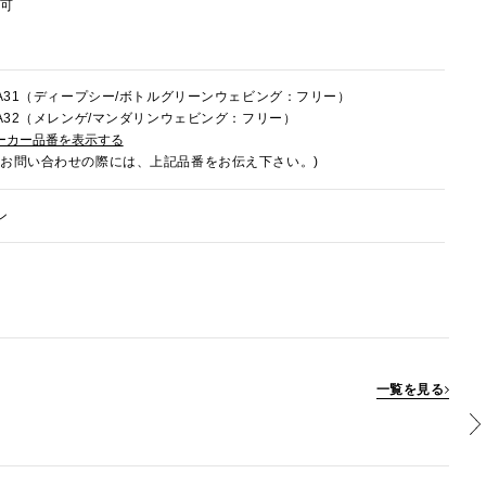
節可
1FA31（ディープシー/ボトルグリーンウェビング：フリー）
1FA32（メレンゲ/マンダリンウェビング：フリー）
ーカー品番を表示する
でお問い合わせの際には、上記品番をお伝え下さい。)
ン
一覧を見る