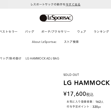
レスポートサックの新作を
今すぐ見る
ベストセラー
バッグ
ポーチ/アクセサリー
ウェア
ランキング
About LeSportsac
ストア検索
バッグ/斜め掛け
LG HAMMOCK ADJ BAG
SOLD OUT
LG HAMMOCK
17,600
税込
162
お気に入り登録者数：
人
320
付与予定ポイント：
pt