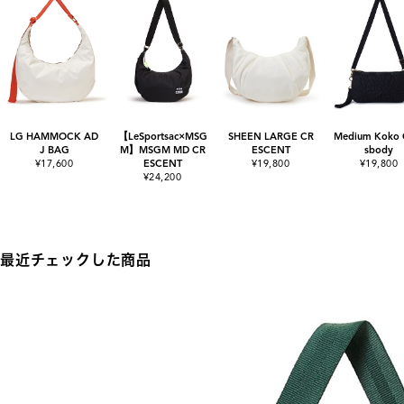
LG HAMMOCK AD
【LeSportsac×MSG
SHEEN LARGE CR
Medium Koko 
J BAG
M】MSGM MD CR
ESCENT
sbody
¥17,600
ESCENT
¥19,800
¥19,800
¥24,200
最近チェックした商品