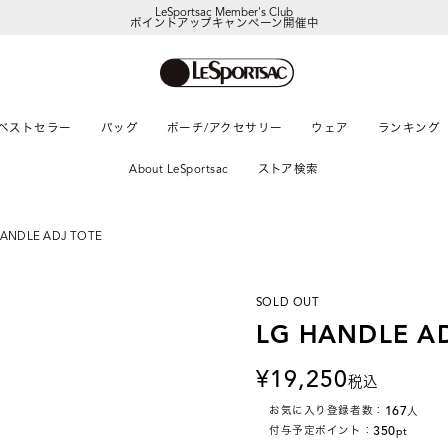
LeSportsac Member's Club
ポイントアップキャンペーン開催中
ベストセラー
バッグ
ポーチ/アクセサリー
ウェア
ランキング
About LeSportsac
ストア検索
HANDLE ADJ TOTE
SOLD OUT
LG HANDLE A
19,250
税込
167
お気に入り登録者数：
人
350
付与予定ポイント：
pt