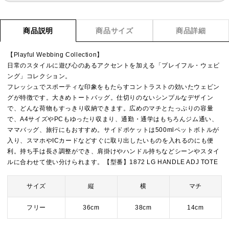
商品説明
商品サイズ
商品詳細
【Playful Webbing Collection】
日常のスタイルに遊び心のあるアクセントを加える「プレイフル・ウェビ
ング」コレクション。
フレッシュでスポーティな印象をもたらすコントラストの効いたウェビン
グが特徴です。大きめトートバッグ。仕切りのないシンプルなデザイン
で、どんな荷物もすっきり収納できます。広めのマチとたっぷりの容量
で、A4サイズやPCもゆったり収まり、通勤・通学はもちろんジム通い、
ママバッグ、旅行にもおすすめ。サイドポケットは500mlペットボトルが
入り、スマホやICカードなどすぐに取り出したいものを入れるのにも便
利。持ち手は長さ調整ができ、肩掛けやハンドル持ちなどシーンやスタイ
ルに合わせて使い分けられます。【型番】1872 LG HANDLE ADJ TOTE
サイズ
縦
横
マチ
フリー
36cm
38cm
14cm