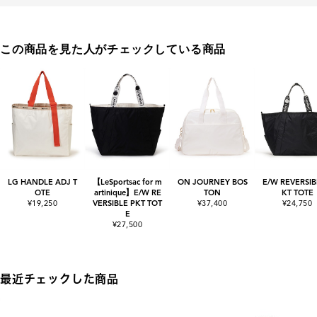
この商品を見た人がチェックしている商品
LG HANDLE ADJ T
【LeSportsac for m
ON JOURNEY BOS
E/W REVERSIB
OTE
artinique】E/W RE
TON
KT TOTE
¥19,250
VERSIBLE PKT TOT
¥37,400
¥24,750
E
¥27,500
最近チェックした商品