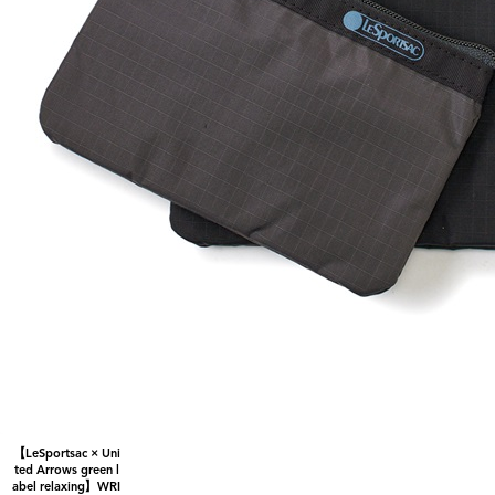
【LeSportsac × Uni
ted Arrows green l
abel relaxing】WRI