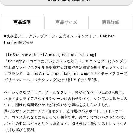
商品説明
商品サイズ
商品詳細
■表参道フラッグシップストア・公式オンラインストア・Rakuten
Fashion限定商品
【LeSportsac × United Arrows green label relaxing】
『Be happy ～ココロにいいオシャレな毎日～』をコンセプトにシンプル
で上質なライフスタイルを提案する洋服や生活雑貨を展開するファッショ
ンブランド、United Arrows green label relaxing(ユナイテッドアローズ
グリーンレーベルリラクシング)との別注アイテム第2弾。
ベーシックなブラック、クールなグレー、軽やかなベージュの3色展開。
さまざまなライフスタイルやシーンに合わせやすく、シンプルな見た目の
中に、開けた瞬間気分が上がる鮮やかな裏地をあしらいました。
異なるサイズのポーチの2個セット。旅行用のパスポート、コインケー
ス、コスメ入れなどにもとっても便利です。薄マチでコンパクトなので、
バッグの中にもすっきりとしまえます。取り外し可能なリストレット付き
で持ち運びも便利。