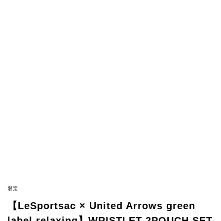
限定
【LeSportsac × United Arrows green
label relaxing】WRISTLET 2POUCH SET