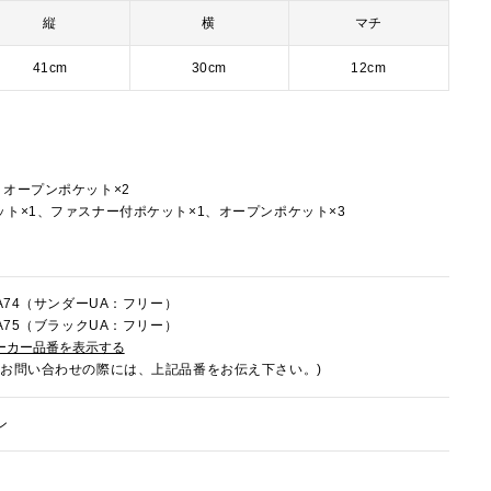
縦
横
マチ
41cm
30cm
12cm
、オープンポケット×2
ト×1、ファスナー付ポケット×1、オープンポケット×3
FA74（サンダーUA：フリー）
FA75（ブラックUA：フリー）
ーカー品番を表示する
でお問い合わせの際には、上記品番をお伝え下さい。)
ン