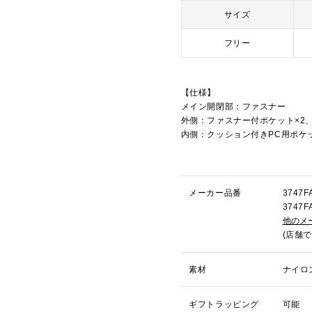
サイズ
フリー
【仕様】
メイン開閉部：ファスナー
外側：ファスナー付ポケット×2
内側：クッション付きPC用ポケッ
メーカー品番
3747
3747
他のメ
(店舗
素材
ナイロ
ギフトラッピング
可能