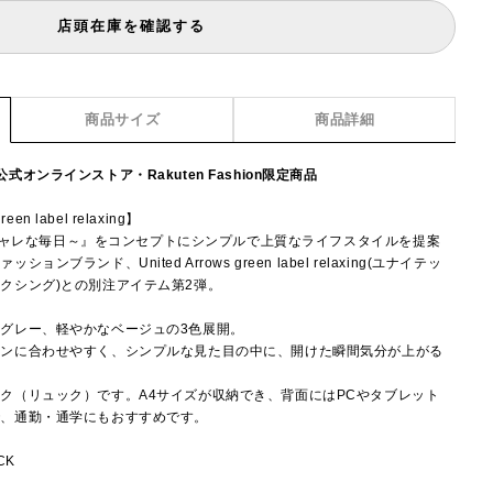
店頭在庫を確認する
商品サイズ
商品詳細
オンラインストア・Rakuten Fashion限定商品
reen label relaxing】
いオシャレな毎日～』をコンセプトにシンプルで上質なライフスタイルを提案
ブランド、United Arrows green label relaxing(ユナイテッ
クシング)との別注アイテム第2弾。
グレー、軽やかなベージュの3色展開。
ーンに合わせやすく、シンプルな見た目の中に、開けた瞬間気分が上がる
。
ク（リュック）です。A4サイズが収納でき、背面にはPCやタブレット
で、通勤・通学にもおすすめです。
CK