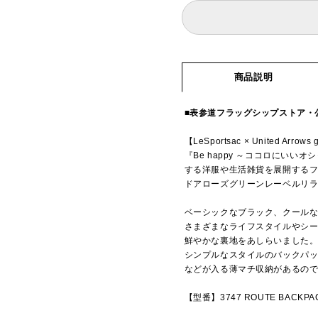
商品説明
■表参道フラッグシップストア・公式
【LeSportsac × United Arrows g
『Be happy ～ココロにい
する洋服や生活雑貨を展開するファッション
ドアローズグリーンレーベルリラ
ベーシックなブラック、クールな
さまざまなライフスタイルやシ
鮮やかな裏地をあしらいました
シンプルなスタイルのバックパッ
などが入る薄マチ収納があるの
【型番】3747 ROUTE BACKPA