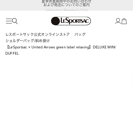
および発送についてのご案内
LeSportsac Member's Club
ポイントアップキャンペーン開催中
レスポートサック公式オンラインストア
バッグ
ショルダーバッグ/斜め掛け
【LeSportsac × United Arrows green label relaxing】DELUXE MINI
DUFFEL