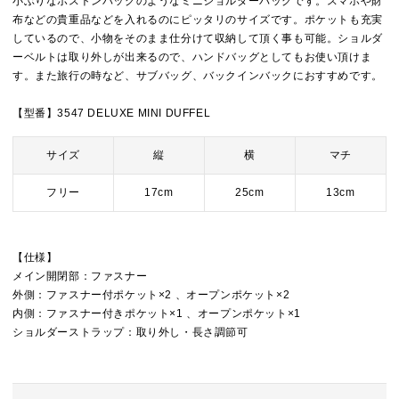
小ぶりなボストンバッグのようなミニショルダーバッグです。スマホや財
布などの貴重品などを入れるのにピッタリのサイズです。ポケットも充実
しているので、小物をそのまま仕分けて収納して頂く事も可能。ショルダ
ーベルトは取り外しが出来るので、ハンドバッグとしてもお使い頂けま
す。また旅行の時など、サブバッグ、バックインバックにおすすめです。
【型番】3547 DELUXE MINI DUFFEL
サイズ
縦
横
マチ
フリー
17cm
25cm
13cm
【仕様】
メイン開閉部：ファスナー
外側：ファスナー付ポケット×2 、オープンポケット×2
内側：ファスナー付きポケット×1 、オープンポケット×1
ショルダーストラップ：取り外し・長さ調節可