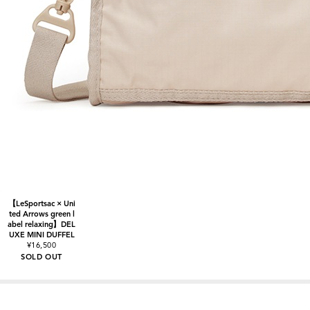
【LeSportsac × Uni
ted Arrows green l
abel relaxing】DEL
UXE MINI DUFFEL
¥16,500
SOLD OUT