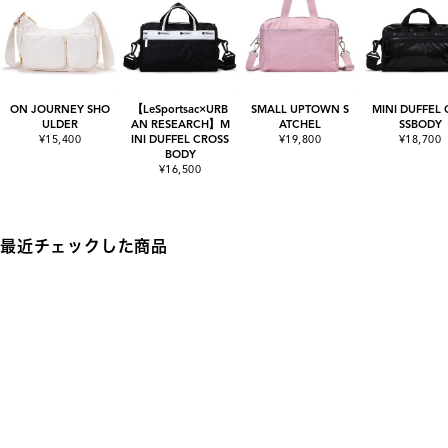
ON JOURNEY SHO
【LeSportsac×URB
SMALL UPTOWN S
MINI DUFFEL
ULDER
AN RESEARCH】M
ATCHEL
SSBODY
¥15,400
INI DUFFEL CROSS
¥19,800
¥18,700
BODY
¥16,500
最近チェックした商品