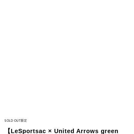
SOLD OUT
限定
【LeSportsac × United Arrows green