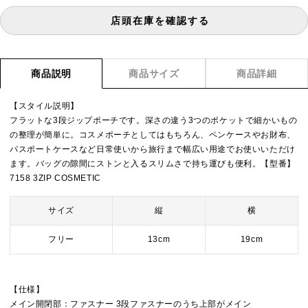
店頭在庫を確認する
商品説明
商品サイズ
商品詳細
【スタイル説明】
フラットな3段ジップポーチです。深さの違う3つのポケットで細かいもの
の整理が簡単に。コスメポーチとしてはもちろん、ペンケースやお財布、
パスポートケースなど日常使いから旅行まで幅広い用途でお使いいただけ
ます。バッグの隙間にストンと入るスリムさで持ち運びも便利。【型番】
7158 3ZIP COSMETIC
サイズ
縦
横
フリー
13cm
19cm
【仕様】
メイン開閉部：ファスナー 3段ファスナーのうち上部がメイン