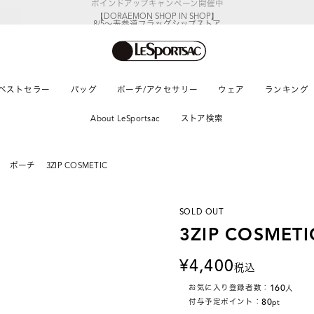
【DORAEMON SHOP IN SHOP】
8/5～表参道フラッグシップストア
ベストセラー
バッグ
ポーチ/アクセサリー
ウェア
ランキング
About LeSportsac
ストア検索
ポーチ
3ZIP COSMETIC
SOLD OUT
3ZIP COSMETI
4,400
税込
160
お気に入り登録者数：
人
80
付与予定ポイント：
pt