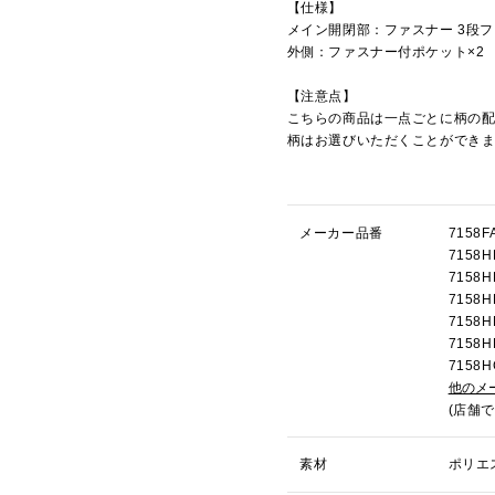
【仕様】
メイン開閉部：ファスナー 3段
外側：ファスナー付ポケット×2
【注意点】
こちらの商品は一点ごとに柄の
柄はお選びいただくことができ
メーカー品番
7158
715
715
715
715
715
715
他のメ
(店舗
素材
ポリエ