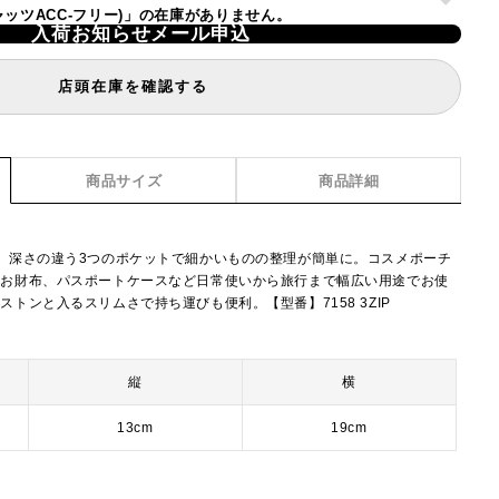
ラキャッツACC-フリー)」の在庫がありません。
入荷お知らせメール申込
店頭在庫を確認する
商品サイズ
商品詳細
。深さの違う3つのポケットで細かいものの整理が簡単に。コスメポーチ
やお財布、パスポートケースなど日常使いから旅行まで幅広い用途でお使
トンと入るスリムさで持ち運びも便利。【型番】7158 3ZIP
縦
横
13cm
19cm