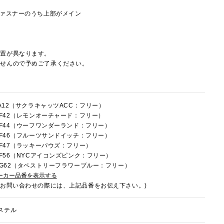
ファスナーのうち上部がメイン
配置が異なります。
ませんので予めご了承ください。
FA12（サクラキャッツACC：フリー）
8HF42（レモンオーチャード：フリー）
8HF44（ウーフワンダーランド：フリー）
8HF46（フルーツサンドイッチ：フリー）
8HF47（ラッキーパウズ：フリー）
8HF56（NYCアイコンズピンク：フリー）
8HG62（タペストリーフラワーブルー：フリー）
ーカー品番を表示する
でお問い合わせの際には、上記品番をお伝え下さい。)
ステル