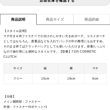
店頭在庫を確認する
商品説明
商品サイズ
商品詳細
【スタイル説明】
マチ付き＆Wファスナーで小分けのしやすい大きめポーチ。コスメポーチ
としてはもちろん、貴重品などを入れてバッグの中の整理にもおすすめ。
そのまま持てばクラッチバッグとしても使いいただけます。容量たっぷり
なので旅行用にも便利なスタイルです。【型番】7105 COSMETIC
CLUTCH
サイズ
縦
横
マチ
フリー
15cm
19cm
6cm
【仕様】
メイン開閉部：ファスナー
外側：ファスナー付ポケット×1