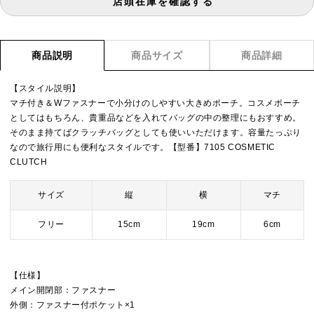
店頭在庫を確認する
商品説明
商品サイズ
商品詳細
【スタイル説明】
マチ付き＆Wファスナーで小分けのしやすい大きめポーチ。コスメポーチ
としてはもちろん、貴重品などを入れてバッグの中の整理にもおすすめ。
そのまま持てばクラッチバッグとしても使いいただけます。容量たっぷり
なので旅行用にも便利なスタイルです。【型番】7105 COSMETIC
CLUTCH
サイズ
縦
横
マチ
フリー
15cm
19cm
6cm
【仕様】
メイン開閉部：ファスナー
外側：ファスナー付ポケット×1