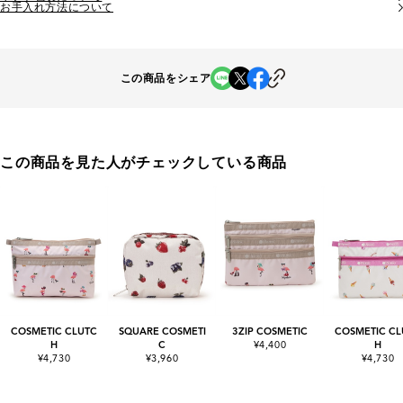
お手入れ方法について
この商品をシェア
この商品を見た人がチェックしている商品
COSMETIC CLUTC
SQUARE COSMETI
3ZIP COSMETIC
COSMETIC CL
H
C
¥4,400
H
¥4,730
¥3,960
¥4,730