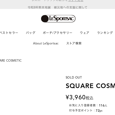
令和8年熊本地震 被災地への支援に関して
ベストセラー
バッグ
ポーチ/アクセサリー
ウェア
ランキング
About LeSportsac
ストア検索
ARE COSMETIC
SOLD OUT
SQUARE COSM
3,960
税込
116
お気に入り登録者数：
人
72
付与予定ポイント：
pt