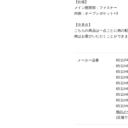
【仕様】
メイン開閉部：ファスナー
内側：オープンポケット×3
【注意点】
こちらの商品は一点ごとに柄の
柄はお選びいただくことができ
メーカー品番
6511
651
651
651
651
651
651
651
651
他のメ
(店舗