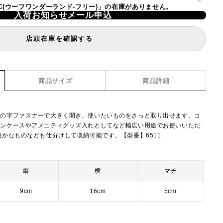
ETIC(ウーフワンダーランド-フリー)」の在庫がありません。
入荷お知らせメール申込
店頭在庫を確認する
商品サイズ
商品詳細
コの字ファスナーで大きく開き、使いたいものをさっと取り出せます。コ
ペンケースやアメニティグッズ入れとしてなど幅広い用途でお使いいただ
細かなものなども仕分けして収納可能です。【型番】6511
縦
横
マチ
9cm
16cm
5cm