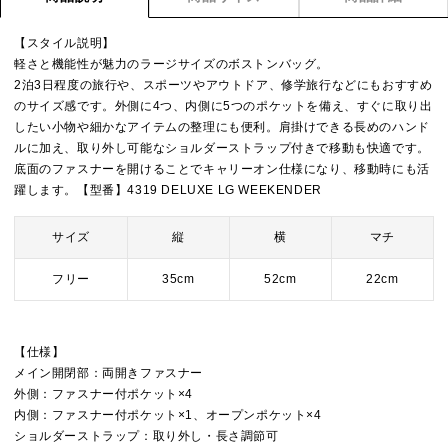
【スタイル説明】
軽さと機能性が魅力のラージサイズのボストンバッグ。
2泊3日程度の旅行や、スポーツやアウトドア、修学旅行などにもおすすめ
のサイズ感です。外側に4つ、内側に5つのポケットを備え、すぐに取り出
したい小物や細かなアイテムの整理にも便利。肩掛けできる長めのハンド
ルに加え、取り外し可能なショルダーストラップ付きで移動も快適です。
底面のファスナーを開けることでキャリーオン仕様になり、移動時にも活
躍します。【型番】4319 DELUXE LG WEEKENDER
サイズ
縦
横
マチ
フリー
35cm
52cm
22cm
【仕様】
メイン開閉部：両開きファスナー
外側：ファスナー付ポケット×4
内側：ファスナー付ポケット×1、オープンポケット×4
ショルダーストラップ：取り外し・長さ調節可