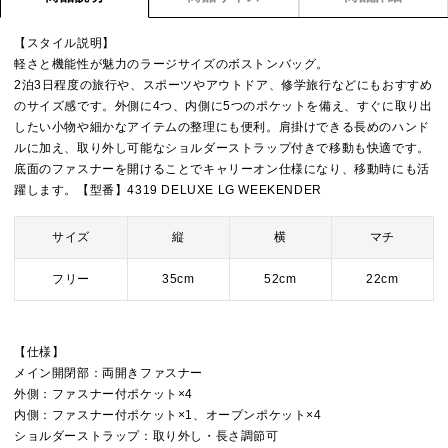
【スタイル説明】
軽さと機能性が魅力のラージサイズのボストンバッグ。
2泊3日程度の旅行や、スポーツやアウトドア、修学旅行などにもおすすめ
のサイズ感です。外側に4つ、内側に5つのポケットを備え、すぐに取り出
したい小物や細かなアイテムの整理にも便利。肩掛けできる長めのハンド
ルに加え、取り外し可能なショルダーストラップ付きで移動も快適です。
底面のファスナーを開けることでキャリーオン仕様になり、移動時にも活
躍します。【型番】4319 DELUXE LG WEEKENDER
サイズ
縦
横
マチ
フリー
35cm
52cm
22cm
【仕様】
メイン開閉部：両開きファスナー
外側：ファスナー付ポケット×4
内側：ファスナー付ポケット×1、オープンポケット×4
ショルダーストラップ：取り外し・長さ調節可