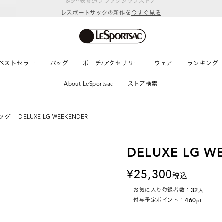
レスポートサックの新作を
今すぐ見る
ベストセラー
バッグ
ポーチ/アクセサリー
ウェア
ランキング
About LeSportsac
ストア検索
ッグ
DELUXE LG WEEKENDER
DELUXE LG W
25,300
税込
32
お気に入り登録者数：
人
460
付与予定ポイント：
pt