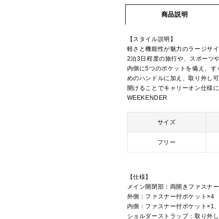
商品説明
【スタイル説明】
軽さと機能性が魅力のラージサ
2泊3日程度の旅行や、スポーツ
内側に5つのポケットを備え、す
めのハンドルに加え、取り外し
開けることでキャリーオン仕様にな
WEEKENDER
サイズ
フリー
【仕様】
メイン開閉部：両開きファスナ
外側：ファスナー付ポケット×4
内側：ファスナー付ポケット×1
ショルダーストラップ：取り外