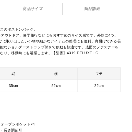
商品サイズ
商品詳細
イズのボストンバッグ。
やアウトドア、修学旅行などにもおすすめのサイズ感です。外側に4つ、
ぐに取り出したい小物や細かなアイテムの整理にも便利。肩掛けできる長
可能なショルダーストラップ付きで移動も快適です。底面のファスナーを
り、移動時にも活躍します。【型番】4319 DELUXE LG
縦
横
マチ
35cm
52cm
22cm
ー
、オープンポケット×4
し・長さ調節可