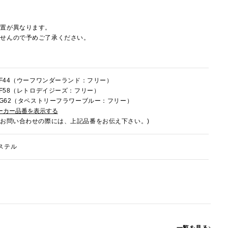
配置が異なります。
ませんので予めご了承ください。
9HF44（ウーフワンダーランド：フリー）
9HF58（レトロデイジーズ：フリー）
9HG62（タペストリーフラワーブルー：フリー）
ーカー品番を表示する
でお問い合わせの際には、上記品番をお伝え下さい。)
ステル