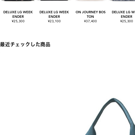
DELUXE LG WEEK
DELUXE LG WEEK
ON JOURNEY BOS
DELUXE LG W
ENDER
ENDER
TON
ENDER
¥25,300
¥23,100
¥37,400
¥25,300
最近チェックした商品