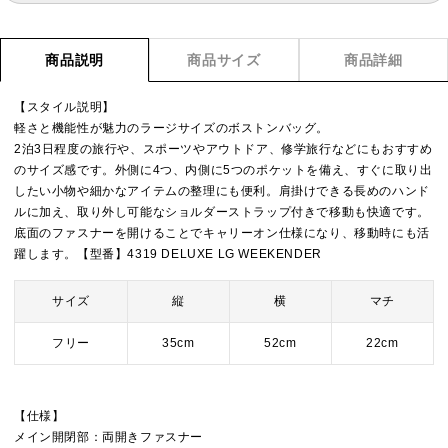
商品説明
商品サイズ
商品詳細
【スタイル説明】
軽さと機能性が魅力のラージサイズのボストンバッグ。
2泊3日程度の旅行や、スポーツやアウトドア、修学旅行などにもおすすめ
のサイズ感です。外側に4つ、内側に5つのポケットを備え、すぐに取り出
したい小物や細かなアイテムの整理にも便利。肩掛けできる長めのハンド
ルに加え、取り外し可能なショルダーストラップ付きで移動も快適です。
底面のファスナーを開けることでキャリーオン仕様になり、移動時にも活
躍します。【型番】4319 DELUXE LG WEEKENDER
サイズ
縦
横
マチ
フリー
35cm
52cm
22cm
【仕様】
メイン開閉部：両開きファスナー