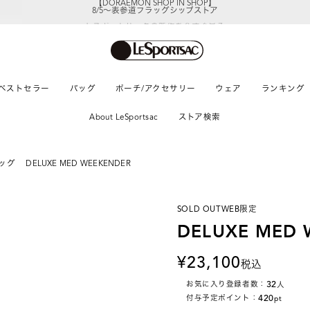
8/5～表参道フラッグシップストア
レスポートサックの新作を
今すぐ見る
ベストセラー
バッグ
ポーチ/アクセサリー
ウェア
ランキング
About LeSportsac
ストア検索
ッグ
DELUXE MED WEEKENDER
SOLD OUT
WEB限定
DELUXE MED 
23,100
税込
32
お気に入り登録者数：
人
420
付与予定ポイント：
pt