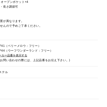
、オープンポケット×4
し・長さ調節可
配置が異なります。
ませんので予めご了承ください。
8HF41（ベリーメロウ：フリー）
8HF44（ウーフワンダーランド：フリー）
ーカー品番を表示する
でお問い合わせの際には、上記品番をお伝え下さい。)
ステル