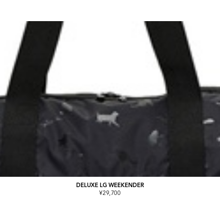
DELUXE LG WEEKENDER
¥29,700