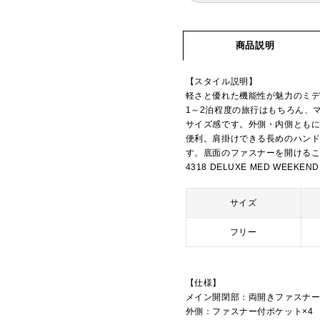
商品説明
【スタイル説明】
軽さと優れた機能性が魅力のミ
1～2泊程度の旅行はもちろん、
サイズ感です。外側・内側とも
便利。肩掛けできる長めのハン
す。底面のファスナーを開ける
4318 DELUXE MED WEEKEN
サイズ
フリー
【仕様】
メイン開閉部：両開きファスナ
外側：ファスナー付ポケット×4