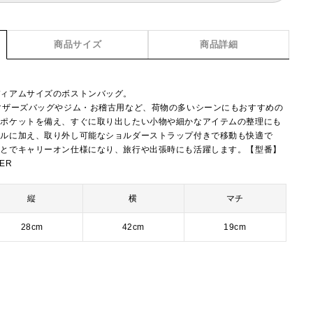
商品サイズ
商品詳細
ディアムサイズのボストンバッグ。
マザーズバッグやジム・お稽古用など、荷物の多いシーンにもおすすめの
にポケットを備え、すぐに取り出したい小物や細かなアイテムの整理にも
ドルに加え、取り外し可能なショルダーストラップ付きで移動も快適で
ことでキャリーオン仕様になり、旅行や出張時にも活躍します。【型番】
DER
縦
横
マチ
28cm
42cm
19cm
ー