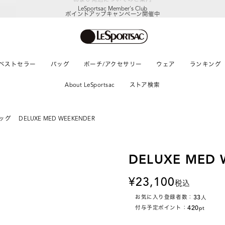
LeSportsac Member's Club
ポイントアップキャンペーン開催中
ベストセラー
バッグ
ポーチ/アクセサリー
ウェア
ランキング
About LeSportsac
ストア検索
ッグ
DELUXE MED WEEKENDER
DELUXE MED 
23,100
税込
33
お気に入り登録者数：
人
420
付与予定ポイント：
pt