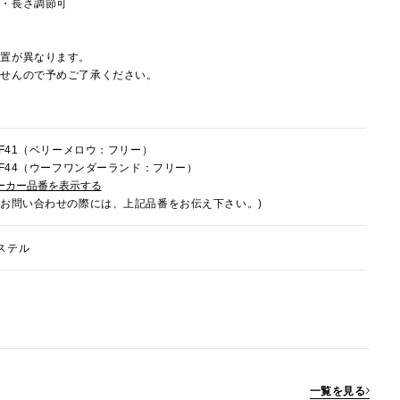
し・長さ調節可
配置が異なります。
ませんので予めご了承ください。
8HF41（ベリーメロウ：フリー）
8HF44（ウーフワンダーランド：フリー）
ーカー品番を表示する
でお問い合わせの際には、上記品番をお伝え下さい。)
ステル
一覧を見る