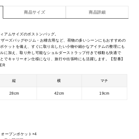
商品サイズ
商品詳細
ディアムサイズのボストンバッグ。
マザーズバッグやジム・お稽古用など、荷物の多いシーンにもおすすめの
にポケットを備え、すぐに取り出したい小物や細かなアイテムの整理にも
ドルに加え、取り外し可能なショルダーストラップ付きで移動も快適で
ことでキャリーオン仕様になり、旅行や出張時にも活躍します。【型番】
DER
縦
横
マチ
28cm
42cm
19cm
ー
、オープンポケット×4