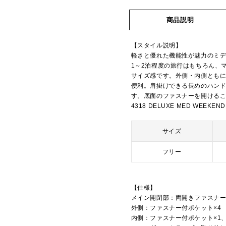
商品説明
【スタイル説明】
軽さと優れた機能性が魅力のミ
1～2泊程度の旅行はもちろん、
サイズ感です。外側・内側とも
便利。肩掛けできる長めのハン
す。底面のファスナーを開ける
4318 DELUXE MED WEEKEN
サイズ
フリー
【仕様】
メイン開閉部：両開きファスナ
外側：ファスナー付ポケット×4
内側：ファスナー付ポケット×1