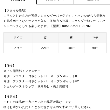
【スタイル説明】
ころんとした丸みが可愛いショルダーバッグです。小さいながらも長財布
や化粧ポーチなどラクラク入り、収納力も抜群。ショルダー紐を外してハ
ンドバックとしても楽しめます。【型番】8056 SMALL JENNI
サイズ
縦
横
マチ
フリー
22cm
18cm
6cm
【仕様】
メイン開閉部：ファスナー
外側：ファスナー付ポケット×1、オープンポケット×1
内側：ファスナー付ポケット×1、オープンポケット×2
ショルダーストラップ：取り外し・長さ調整可
【注意点】
こちらの商品は一点ごとに柄の配置が異なります。
柄はお選びいただくことができませんので予めご了承ください。